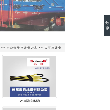
>>
合成纤维吊装带索具
>>
扁平吊装带
W05型(宽体型)