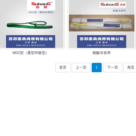
1
2
W02型（重型环眼型）
耐酸吊装带
首页
上一页
1
下一页
尾页