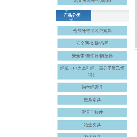
尼龙吊装绳带(编织)
产品分类
合成纤维吊装带索具
安全网/软梯/吊网
安全带/自锁器/防坠器
绳缆（电力牵引绳、高分子聚乙烯
绳）
钢丝绳索具
链条索具
索具连接件
冶金夹具