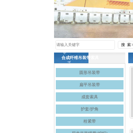
合成纤维吊装带索具
圆形吊装带
扁平吊装带
成套索具
护套/护角
栓紧带