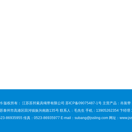
026 版权所有： 江苏苏邦索具绳带有限公司
苏ICP备09075487-1号
主营产品：吊装带 [
泰州市高港区田河镇振兴南路135号 联系人：毛先生 手机：13905262354 卞经理 150
3-86935955 传真：0523-86935977 E-mail：
subang@jssling.com
网址：www.jssl