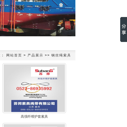
置：
网站首页
>
产品展示
>>
钢丝绳索具
高强纤维护套索具