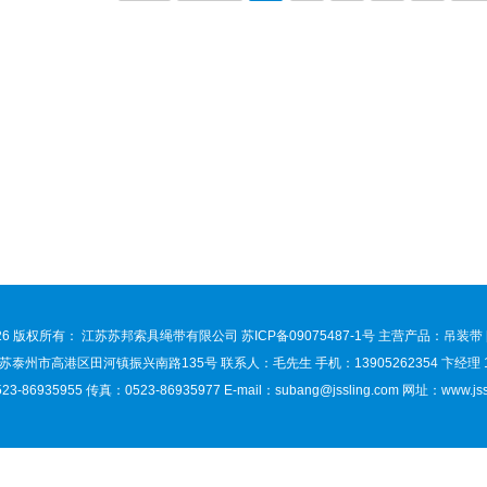
026 版权所有： 江苏苏邦索具绳带有限公司
苏ICP备09075487-1号
主营产品：吊装带 [
泰州市高港区田河镇振兴南路135号 联系人：毛先生 手机：13905262354 卞经理 150
3-86935955 传真：0523-86935977 E-mail：
subang@jssling.com
网址：www.jssl