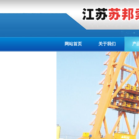
网站首页
关于我们
产