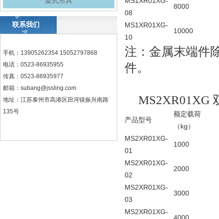
MS1XR01XG-
梁式吊具
8000
08
联系我们
MS1XR01XG-
10000
10
注：金属末端件
手机：13905262354 15052797868
件。
电话：0523-86935955
传真：0523-86935977
邮箱：
subang@jssling.com
MS2XR01X
地址：江苏泰州市高港区田河镇振兴南路
135号
额定载荷
产品型号
（kg）
MS2XR01XG-
1000
01
MS2XR01XG-
2000
02
MS2XR01XG-
3000
03
MS2XR01XG-
4000