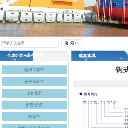
成套索具
合成纤维吊装带索具
钩
圆形吊装带
扁平吊装带
成套索具
护套/护角
栓紧带