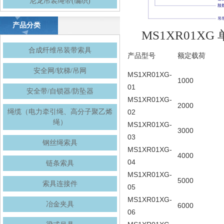
尼龙吊装绳带(编织)
产品分类
MS1XR01X
合成纤维吊装带索具
产品型号
额定载荷
安全网/软梯/吊网
MS1XR01XG-
1000
01
安全带/自锁器/防坠器
MS1XR01XG-
2000
绳缆（电力牵引绳、高分子聚乙烯
02
绳）
MS1XR01XG-
3000
03
钢丝绳索具
MS1XR01XG-
4000
04
链条索具
MS1XR01XG-
5000
索具连接件
05
MS1XR01XG-
冶金夹具
6000
06