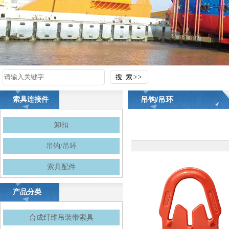
吊钩/吊环
索具连接件
卸扣
吊钩/吊环
索具配件
产品分类
合成纤维吊装带索具