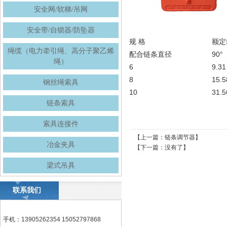
安全网/软梯/吊网
安全带/自锁器/防坠器
规 格
额定
绳缆（电力牵引绳、高分子聚乙烯
配合链条直径
90°
绳）
6
9.31
8
15.5
钢丝绳索具
10
31.5
链条索具
索具连接件
【上一篇：
链条调节器
】
冶金夹具
【下一篇：没有了】
梁式吊具
联系我们
手机：13905262354 15052797868