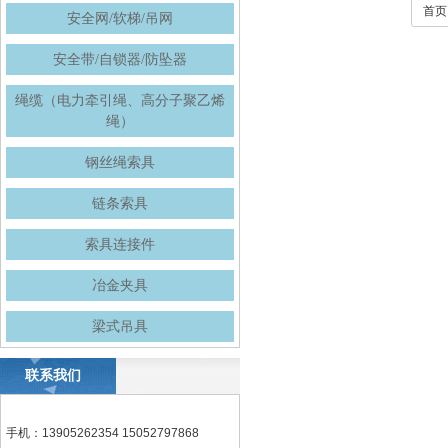
首页
安全网/软梯/吊网
安全带/自锁器/防坠器
绳缆（电力牵引绳、高分子聚乙烯
绳）
钢丝绳索具
链条索具
索具连接件
冶金夹具
梁式吊具
联系我们
手机：13905262354 15052797868