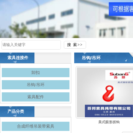
吊钩/吊环
索具连接件
卸扣
吊钩/吊环
索具配件
产品分类
美式眼形抓钩
合成纤维吊装带索具